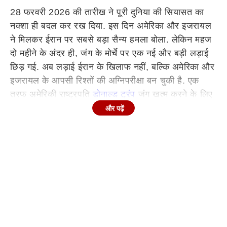
28 फरवरी 2026 की तारीख ने पूरी दुनिया की सियासत का
नक्शा ही बदल कर रख दिया. इस दिन अमेरिका और इजरायल
ने मिलकर ईरान पर सबसे बड़ा सैन्य हमला बोला. लेकिन महज
दो महीने के अंदर ही, जंग के मोर्चे पर एक नई और बड़ी लड़ाई
छिड़ गई. अब लड़ाई ईरान के खिलाफ नहीं, बल्कि अमेरिका और
इजरायल के आपसी रिश्तों की अग्निपरीक्षा बन चुकी है. एक
तरफ अमेरिकी राष्ट्रपति
डोनाल्ड ट्रंप
जंग खत्म करने के लिए
डील चाहते हैं, तो दूसरी तरफ इजरायली प्रधानमंत्री बेंजामिन
और पढ़ें
नेतन्याहू हमले जारी रखने पर अड़े हैं. 20 मई 2026 को दोनों
नेताओं के बीच फोन पर जो बातचीत हुई, वो इतनी तीखी थी कि
उसे 'मुश्किल' और 'नाटकीय' करार दिया गया.
इसके बावजूद
अमेरिका और इजरायल दुश्मन नहीं बनेंगे, आखिर क्यों?
Continues below advertisement