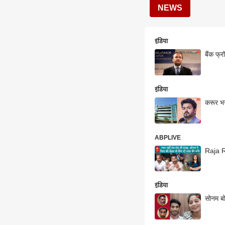
NEWS
इंडिया
बैंक फ्
इंडिया
करूर भग
ABPLIVE
Raja Ra
इंडिया
सोनम बो