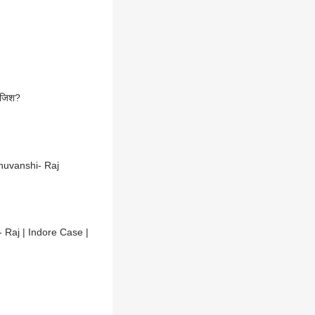
साजिश?
ghuvanshi- Raj
 Raj | Indore Case |