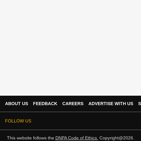
ABOUT US
FEEDBACK
CAREERS
ADVERTISE WITH US
S
FOLLOW US
This website follows the
DNPA Code of Ethics.
Copyright@2026.