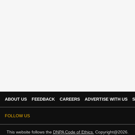
ABOUT US
FEEDBACK
CAREERS
ADVERTISE WITH US
S
FOLLOW US
This website follows the
DNPA Code of Ethics.
Copyright@2026.