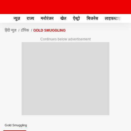
न्यूज़
राज्य
मनोरंजन
खेल
ऐस्ट्रो
बिजनेस
लाइफस्टाइल
हिंदी न्यूज़
टॉपिक
GOLD SMUGGLING
Continues below advertisement
Gold Smuggling