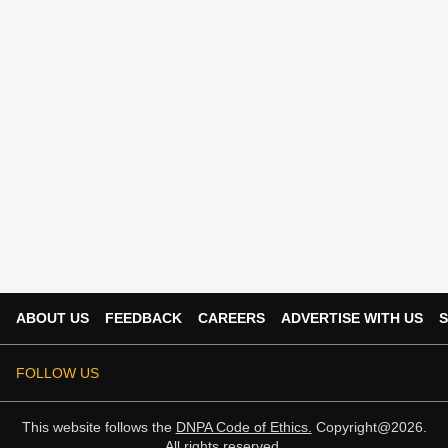
ABOUT US
FEEDBACK
CAREERS
ADVERTISE WITH US
S
FOLLOW US
This website follows the
DNPA Code of Ethics.
Copyright@2026.
All rights reserved.