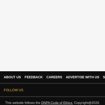
ABOUT US
FEEDBACK
CAREERS
ADVERTISE WITH US
S
FOLLOW US
This website follows the
DNPA Code of Ethics.
Copyright@2026.