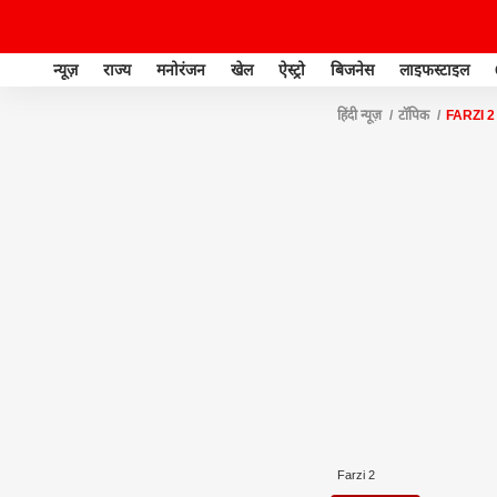
न्यूज़
राज्य
मनोरंजन
खेल
ऐस्ट्रो
बिजनेस
लाइफस्टाइल
हिंदी न्यूज़
टॉपिक
FARZI 2
Farzi 2