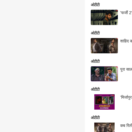
ओटीटी
'फर्जी 
ओटीटी
शाहिद क
ओटीटी
पूरा सा
ओटीटी
'मिर्जा
ओटीटी
कब रिलीज