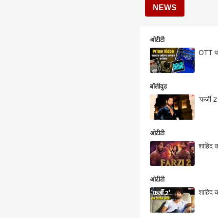
NEWS
ओटीटी
OTT पर 
बॉलीवुड
ओटीटी
शाहिद क
ओटीटी
शाहिद क