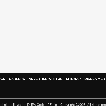
ACK
CAREERS
ADVERTISE WITH US
SITEMAP
DISCLAIMER
ebsite follows the
DNPA Code of Ethics.
Copyright@2026. All rights res