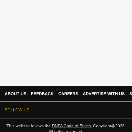
ABOUT US
FEEDBACK
CAREERS
ADVERTISE WITH US
S
FOLLOW US
This website follows the
DNPA Code of Ethics.
Copyright@2026.
All rights reserved.