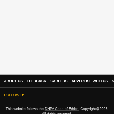
ABOUT US
FEEDBACK
CAREERS
ADVERTISE WITH US
S
FOLLOW US
This website follows the
DNPA Code of Ethics.
Copyright@2026.
All rights reserved.