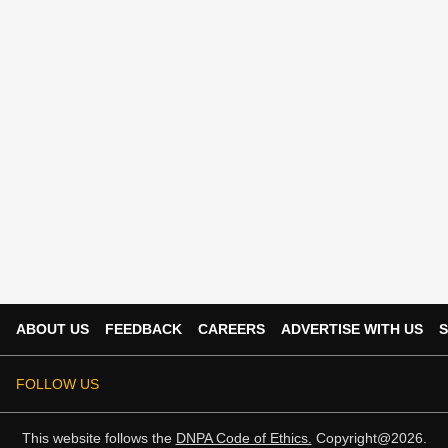
ABOUT US
FEEDBACK
CAREERS
ADVERTISE WITH US
S
FOLLOW US
This website follows the
DNPA Code of Ethics.
Copyright@2026.