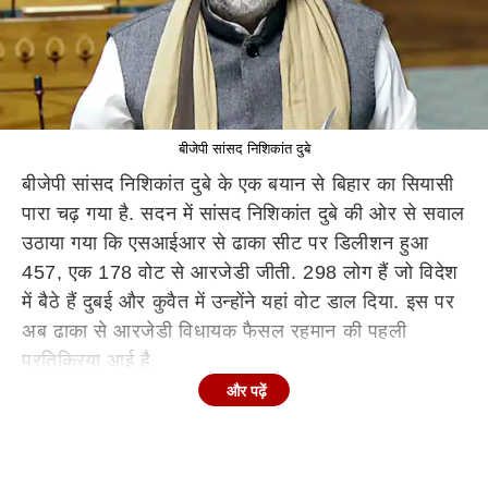
बीजेपी सांसद निशिकांत दुबे
बीजेपी सांसद निशिकांत दुबे के एक बयान से बिहार का सियासी
पारा चढ़ गया है. सदन में सांसद निशिकांत दुबे की ओर से सवाल
उठाया गया कि एसआईआर से
ढाका सीट पर डिलीशन हुआ
457, एक 178 वोट से आरजेडी जीती. 298 लोग हैं जो
विदेश
में बैठे हैं दुबई और कुवैत में उन्होंने यहां वोट डाल दिया. इस पर
अब ढाका से आरजेडी विधायक फैसल रहमान की पहली
प्रतिक्रिया आई है.
और पढ़ें
'…तो आपने एसआईआर क्यों कराया?'
फैसल रहमान ने कहा, "बीजेपी की सरकार में चुनाव आयोग के
द्वारा एसआईआर हुआ. सांसद महोदय जो संसद में चिल्ला रहे थे,
उनको इतना भी ज्ञान नहीं है कि एसआईआर में ढाका विधानसभा