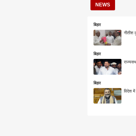
NEWS
बिहार
नीतीश क
बिहार
राज्यसभ
बिहार
विदेश म