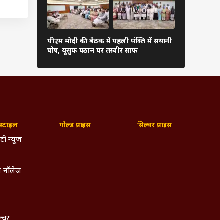
सीआईयू
पीएम मोदी की बैठक में पहली पंक्ति में सयानी
बारिश में रा
ेज’ और
घोष, यूसुफ पठान पर तस्वीर साफ
शाह खुद थाम
रीब आठ
पुलिस
पूछताछ
 फरवरी
्टाइल
गोल्ड प्राइस
सिल्वर प्राइस
टी न्यूज़
 है कि
्नी का
ो उनके
 नॉलेज
मौत के
र्च तक
रिज कर
ल्चर