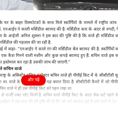
ा
बिहार
इंडिया
क्रिक
े घर के बाहर विस्फोटकों के साथ मिले स्कॉर्पियो के मामले में राष्ट्रीय जांच 
एनआईए ने काली मर्सिडीज बरामद की है. मर्सिडीज कार के अंदर से नगदी, पें
 के आईजी अनिल शुक्ला ने इस बात की पुष्टि की है कि वाजे ही मर्सिडीज 
 पर बवाल! TVK ने
मोतिहारी में बड़ा हादसा,
पीएम मोदी की बैठक में
श्री
मर्सिडीज की पड़ताल की जा रही है.
 सरकार को घेरा,
तालाब में डूबने से मां और 4
पहली पंक्ति में सयानी घोष,
सबसे
टाचार और कर्ज पर उठाए
वुड
बच्चों की मौत
इंडिया
यूसुफ पठान पर तस्वीर साफ
इंडिया
5 भा
इंडि
में कहा- "एनआईए ने काले रंग की मर्सिडीज बेंज बरामद की है. स्कॉर्पियों 
ल
ैश, एक कैश गिनने वाली मशीन और कुछ कपड़े बरामद हुए हैं. सचिन वाजे इस 
ा इस्तेमाल कर रहा है उसकी जांच की जाएगी."
कले सचिन वाजे
्ट्र के असिस्टेंड पुलिस इंस्पेक्टर सचिन वाजे ही पीपीई किट में थे. सीसीटीवी फू
और पढ़ें
ाइडर मैन' 8वें दिन 400
CJP प्रदर्शन पर विवादित
FCRA पर US के सांसद की
ड्रो
ा. वाजे के ड्राईवर शेलार ने यह बयान दिया है. सीसीटीवी कैमरे में जो पीप
 के हुई पार, 'बॉर्डर 2'
टिप्पणी का बड़ा असर, हटाए
टिप्पणी पर भड़का भारत, 'ये
वायु
चिन वाजे ने ही उस पीपीई किट को पहन रखा था.
 13 फिल्मों का रिकॉर्ड
गए अमृतसर के पुलिस
हमारा आंतरिक मामला'
क्या
ुत से फर्जी नंबर प्लेट मिली है. सचिन वाजे पीपीई किट के अंदर चेक शर्ट पहने थ
ोड़ा
कमिश्नर
राईवर ने इस बात की भी पुष्टि की है कि जो शर्ट बरामद हुई है उसे वाजे ने 24
अर्जी खारिज कर दी जिसमें उन्होंने एजेंसी द्वारा अपनी गिरफ्तारी को अवैध