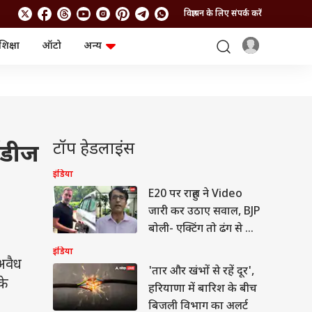
विज्ञापन के लिए संपर्क करें
शिक्षा
ऑटो
अन्य
बिजनेस
लाइफस्टाइल
पर्सनल फाइनेंस
स्वास्थ्य
स्टॉक मार्केट
ट्रैवल
म्यूचुअल फंड्स
फूड
क्रिप्टो
फैशन
आईपीओ
Health and Fitness
टॉप हेडलाइंस
सिडीज
फोटो गैलरी
जनरल नॉलेज
इंडिया
E20 पर राहुल ने Video
वीडियो
जारी कर उठाए सवाल, BJP
बोली- एक्टिंग तो ढंग से कर
लेते
इंडिया
 अवैध
'तार और खंभों से रहें दूर',
के
हरियाणा में बारिश के बीच
बिजली विभाग का अलर्ट