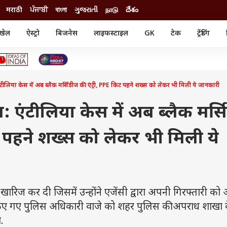
मराठी
ਪੰਜਾਬੀ
বাংলা
ગુજરાતી
நாடு
దేశం
खेल
ऐस्ट्रो
बिजनेस
लाइफस्टाइल
GK
टेक
ट्रेंडिंग
ंजन
ऑटो
खेल
ुड
कार
क्रिकेट
री सिनेमा
टेक्नोलॉजी
शिक्षा
ल सिनेमा
टीलिया केस में अब ब्लैक मर्सिडीज की एंट्री, PPE किट पहने शख्स को लेकर भी मिली ये जानकारी
मोबाइल
रिजल्ट
्रिटीज
चैटजीपीटी
नौकरी
ी
म: एंटीलिया केस में अब ब्लैक मर्
गैजेट
वेब स्टोरीज
ट पहने शख्स को लेकर भी मिली ये
यूटिलिटी न्यूज़
कल्चर
फैक्ट चेक
ारिज कर दी जिसमें उन्होंने एजेंसी द्वारा अपनी गिरफ्तारी को
 किए गए पुलिस अधिकारी वाजे को शहर पुलिस की अपराध शाखा 
.