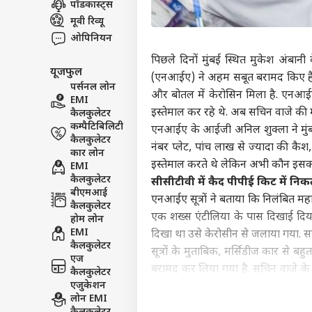
पॉडकास्ट्स
इंडिय
मूवी रिव्यू
एडवर्टाइज विथ अस
ओपिनियन
प्राइवेसी पॉलिसी
पिछले दिनों मुंबई स्थित मुकेश अंबानी क
यूजफुल
कॉन्टैक्ट अस
(एनआईए) ने अहम सबूत बरामद किए हैं. 
पर्सनल लोन
सेंड फीडबैक
और बोतल में केरोसिन मिला है. एनआईए
EMI
बजट
इस्तेमाल कर रहे थे. अब सचिन वाजे की 
कैलकुलेटर
अबाउट अस
DMK
कम्पैटिबिलिटी
भ्रष्
बॉली
एनआईए के आईजी अनिल शुक्ला ने मुंबई 
करियर्स
कैलकुलेटर
सवा
नंबर प्लेट, पांच लाख से ज्यादा की क
कार लोन
इस्तेमाल करते थे लेकिन अभी कौन इसक
EMI
कैलकुलेटर
सीसीटीवी में कैद पीपीई किट में नि
बीएमआई
एनआईए सूत्रों ने बताया कि निलंबित महाराष
कैलकुलेटर
‘स्प
एक शख्स एंटीलिया के पास दिखाई दिया थ
होम लोन
करोड़
EMI
दिखा था उसे केरोसीन से जलाया गया. स
LOGIN
सहित
कैलकुलेटर
सूत्रों के मुताबिक, मर्सिडीज कार से बह
भी त
एज
बरामद कर लिया गया है. सचिन वाजे के ड्
कैलकुलेटर
एजुकेशन
को पहन रखी थी.
लोन EMI
इस बीच, एक अदालत ने सचिन वाजे की वह 