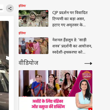
इंडिया
CJP प्रदर्शन पर विवादित
टिप्पणी का बड़ा असर,
हटाए गए अमृतसर के
पुलिस कमिश्नर
इंडिया
नेशनल हैंडलूम डे: 'साड़ी
शस्त्र' प्रदर्शनी का आयोजन,
स्वदेशी-हथकरघा को
बढ़ावा की अपील
वीडियोज