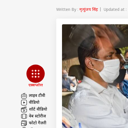
Written By :
मृत्युंजय सिंह
| Updated at : 
एक्सप्लोरर
लाइव टीवी
वीडियो
पर्सनल
शॉर्ट वीडियो
वेब स्टोरीज
टॉप
फोटो गैलरी
हॅलो गेस्ट