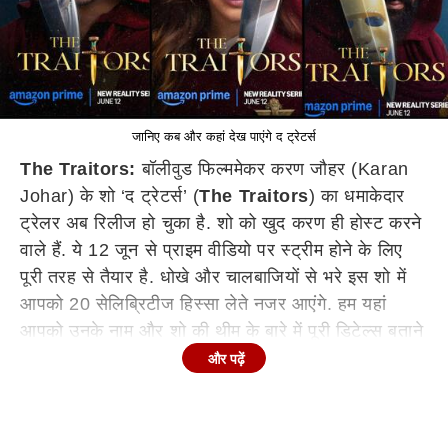
जानिए कब और कहां देख पाएंगे द ट्रेटर्स
The Traitors
:
बॉलीवुड फिल्ममेकर करण जौहर (Karan
Johar) के शो ‘द ट्रेटर्स’ (
The Traitors
) का धमाकेदार
ट्रेलर अब रिलीज हो चुका है. शो को खुद करण ही होस्ट करने
वाले हैं. ये 12 जून से प्राइम वीडियो पर स्ट्रीम होने के लिए
पूरी तरह से तैयार है. धोखे और चालबाजियों से भरे इस शो में
आपको 20 सेलिब्रिटीज हिस्सा लेते नजर आएंगे. हम यहां
आपको उनके नाम और शो की थीम के बारे में पूरी डिटेल्स बताने
वाले हैं. तो चलिए जानते हैं ये शो आप कब और कहां देख पाएंगे.
और पढ़ें
शो में
नजर आएंगे ये 20 सितारे
करण जौहर के इस दिलचस्प शो में 20 सेलिब्रिटीज एक-दूसरे