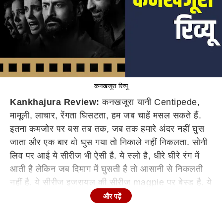
कनखजूरा रिव्यू
Kankhajura Review:
कनखजूरा यानी Centipede,
मामूली, लाचार, रेंगता घिसटता, हम जब चाहें मसल सकते हैं.
इतना कमजोर पर बस तब तक, जब तक हमारे अंदर नहीं घुस
जाता और एक बार वो घुस गया तो निकाले नहीं निकलता. सोनी
लिव पर आई ये सीरीज भी ऐसी है. ये स्लो है, धीरे घीरे रंग में
आती है लेकिन जब दिमाग में घुसती है तो आसानी से निकलती
नहीं है. ये सीरीज इजरायल की सीरीज magpie पर बेस्ड है. ये
कुछ अलग है, थ्रिलिंग है और आपको एक अलग तरह का
और पढ़ें
एक्सपीरियंस देती है और दूसरों को बुली करने वाले और उनपर