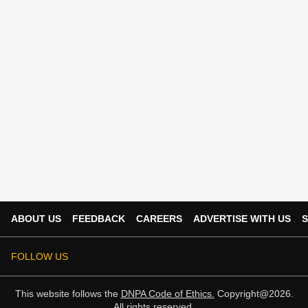
ABOUT US
FEEDBACK
CAREERS
ADVERTISE WITH US
S
FOLLOW US
This website follows the
DNPA Code of Ethics.
Copyright@2026.
All rights reserved.