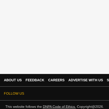
ABOUT US
FEEDBACK
CAREERS
ADVERTISE WITH US
S
FOLLOW US
This website follows the
DNPA Code of Ethics.
Copyright@2026.