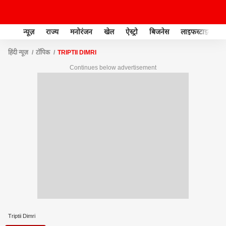
न्यूज़
राज्य
मनोरंजन
खेल
ऐस्ट्रो
बिजनेस
लाइफस्टाइल
हिंदी न्यूज़
टॉपिक
TRIPTII DIMRI
Continues below advertisement
Triptii Dimri