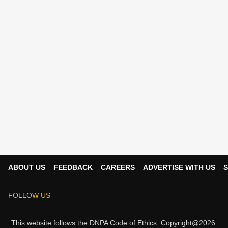
ABOUT US
FEEDBACK
CAREERS
ADVERTISE WITH US
S
FOLLOW US
This website follows the
DNPA Code of Ethics.
Copyright@2026.