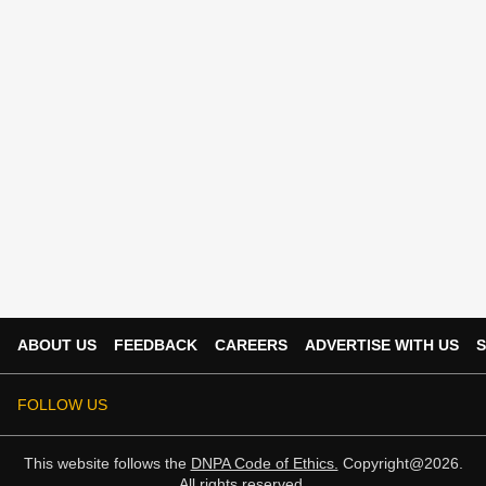
ABOUT US
FEEDBACK
CAREERS
ADVERTISE WITH US
S
FOLLOW US
This website follows the
DNPA Code of Ethics.
Copyright@2026.
All rights reserved.