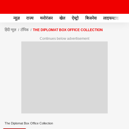
न्यूज़
राज्य
मनोरंजन
खेल
ऐस्ट्रो
बिजनेस
लाइफस्टाइल
हिंदी न्यूज़
टॉपिक
THE DIPLOMAT BOX OFFICE COLLECTION
Continues below advertisement
The Diplomat Box Office Collection