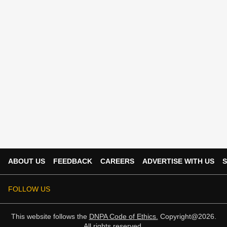
ABOUT US
FEEDBACK
CAREERS
ADVERTISE WITH US
S
FOLLOW US
This website follows the
DNPA Code of Ethics.
Copyright@2026.
All rights reserved.