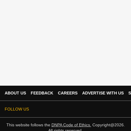
ABOUT US
FEEDBACK
CAREERS
ADVERTISE WITH US
S
FOLLOW US
This website follows the
DNPA Code of Ethics.
Copyright@2026.
All rights reserved.