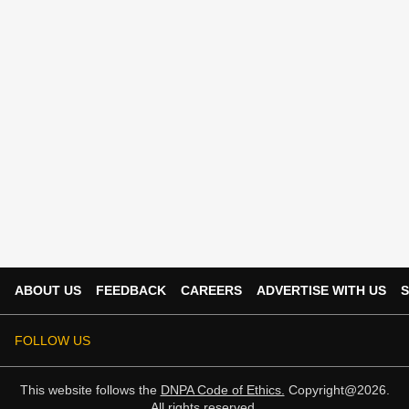
ABOUT US
FEEDBACK
CAREERS
ADVERTISE WITH US
S
FOLLOW US
This website follows the
DNPA Code of Ethics.
Copyright@2026.
All rights reserved.