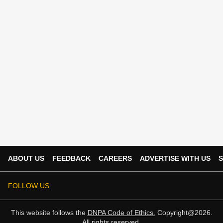
ABOUT US
FEEDBACK
CAREERS
ADVERTISE WITH US
S
FOLLOW US
This website follows the
DNPA Code of Ethics.
Copyright@2026.
All rights reserved.