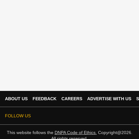
ABOUT US
FEEDBACK
CAREERS
ADVERTISE WITH US
S
FOLLOW US
This website follows the
DNPA Code of Ethics.
Copyright@2026.
All rights reserved.