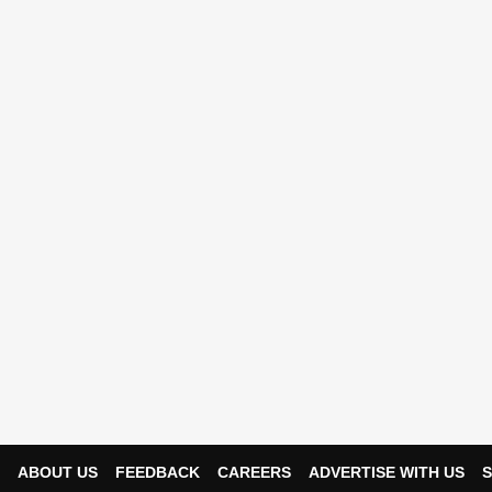
ABOUT US
FEEDBACK
CAREERS
ADVERTISE WITH US
S