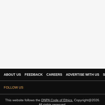
ABOUT US
FEEDBACK
CAREERS
ADVERTISE WITH US
S
FOLLOW US
This website follows the
DNPA Code of Ethics.
Copyright@2026.
All rights reserved.