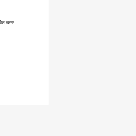
खेल खत्म!
'