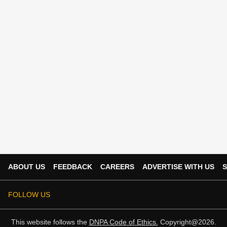
ABOUT US
FEEDBACK
CAREERS
ADVERTISE WITH US
S
FOLLOW US
This website follows the
DNPA Code of Ethics.
Copyright@2026.