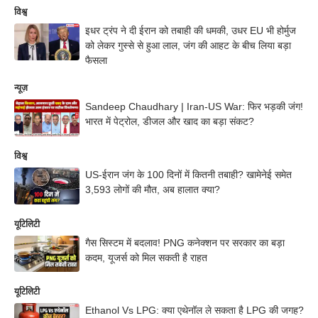
विश्व
इधर ट्रंप ने दी ईरान को तबाही की धमकी, उधर EU भी होर्मुज
को लेकर गुस्से से हुआ लाल, जंग की आहट के बीच लिया बड़ा
फैसला
न्यूज़
Sandeep Chaudhary | Iran-US War: फिर भड़की जंग!
भारत में पेट्रोल, डीजल और खाद का बड़ा संकट?
विश्व
US-ईरान जंग के 100 दिनों में कितनी तबाही? खामेनेई समेत
3,593 लोगों की मौत, अब हालात क्या?
यूटिलिटी
गैस सिस्टम में बदलाव! PNG कनेक्शन पर सरकार का बड़ा
कदम, यूजर्स को मिल सकती है राहत
यूटिलिटी
Ethanol Vs LPG: क्या एथेनॉल ले सकता है LPG की जगह?