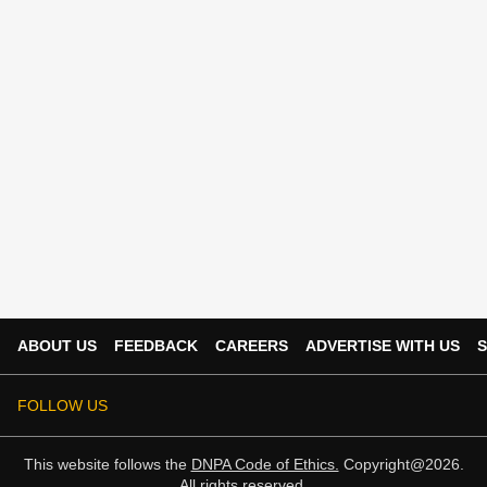
ABOUT US
FEEDBACK
CAREERS
ADVERTISE WITH US
S
FOLLOW US
This website follows the
DNPA Code of Ethics.
Copyright@2026.
All rights reserved.