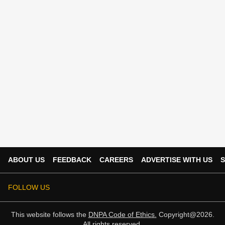
ABOUT US
FEEDBACK
CAREERS
ADVERTISE WITH US
S
FOLLOW US
This website follows the
DNPA Code of Ethics.
Copyright@2026.
All rights reserved.