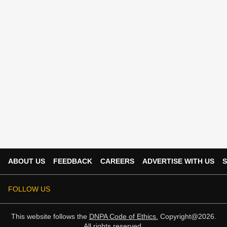
ABOUT US
FEEDBACK
CAREERS
ADVERTISE WITH US
S
FOLLOW US
This website follows the
DNPA Code of Ethics.
Copyright@2026.
All rights reserved.