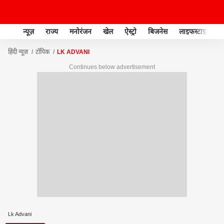
न्यूज़
राज्य
मनोरंजन
खेल
ऐस्ट्रो
बिजनेस
लाइफस्टाइल
हिंदी न्यूज़
टॉपिक
LK ADVANI
Continues below advertisement
Lk Advani