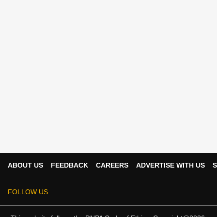
ABOUT US
FEEDBACK
CAREERS
ADVERTISE WITH US
S
FOLLOW US