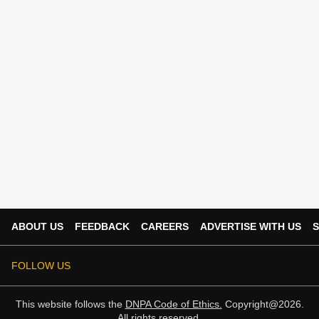
ABOUT US
FEEDBACK
CAREERS
ADVERTISE WITH US
S
FOLLOW US
This website follows the
DNPA Code of Ethics.
Copyright@2026.
All rights reserved.