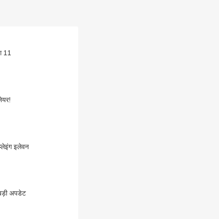
ंग 11
लेयर!
्लेइंग इलेवन
 बड़ी अपडेट