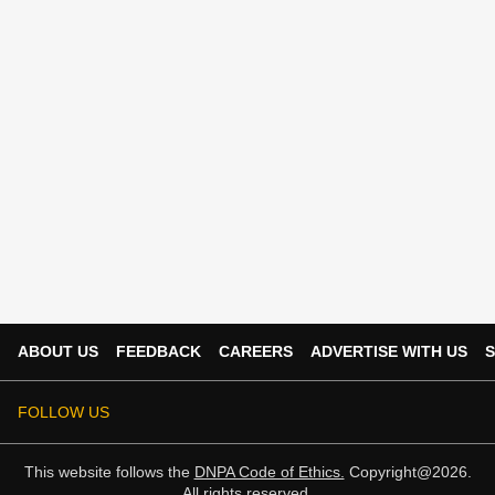
ABOUT US
FEEDBACK
CAREERS
ADVERTISE WITH US
S
FOLLOW US
This website follows the
DNPA Code of Ethics.
Copyright@2026.
All rights reserved.