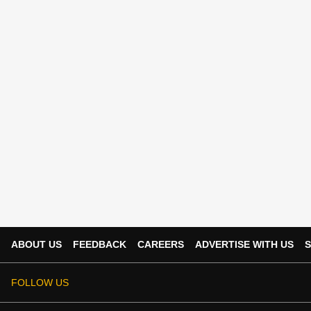
ABOUT US
FEEDBACK
CAREERS
ADVERTISE WITH US
S
FOLLOW US