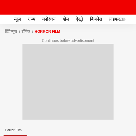
न्यूज़
राज्य
मनोरंजन
खेल
ऐस्ट्रो
बिजनेस
लाइफस्टाइल
हिंदी न्यूज़
टॉपिक
HORROR FILM
Continues below advertisement
Horror Film