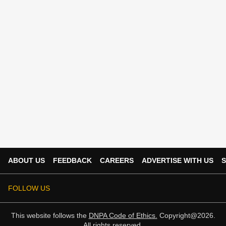
ABOUT US
FEEDBACK
CAREERS
ADVERTISE WITH US
S
FOLLOW US
This website follows the
DNPA Code of Ethics.
Copyright@2026.
All rights reserved.