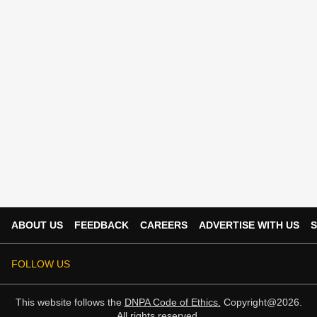
ABOUT US
FEEDBACK
CAREERS
ADVERTISE WITH US
S
FOLLOW US
This website follows the
DNPA Code of Ethics.
Copyright@2026.
All rights reserved.