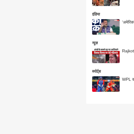
इंडिया
'अमेरिक
न्यूज़
Rajkot 
स्पोर्ट्स
WPL का 