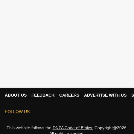
ABOUT US
FEEDBACK
CAREERS
ADVERTISE WITH US
S
FOLLOW US
This website follows the
DNPA Code of Ethics.
Copyright@2026.
All rights reserved.