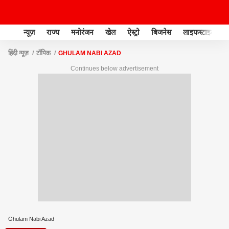
न्यूज़
राज्य
मनोरंजन
खेल
ऐस्ट्रो
बिजनेस
लाइफस्टाइल
हिंदी न्यूज़
टॉपिक
GHULAM NABI AZAD
Continues below advertisement
Ghulam Nabi Azad