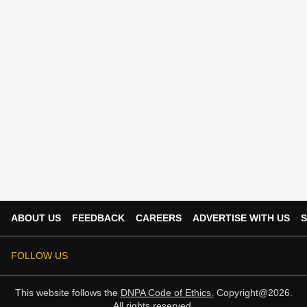
ABOUT US
FEEDBACK
CAREERS
ADVERTISE WITH US
S
FOLLOW US
This website follows the
DNPA Code of Ethics.
Copyright@2026.
All rights reserved.