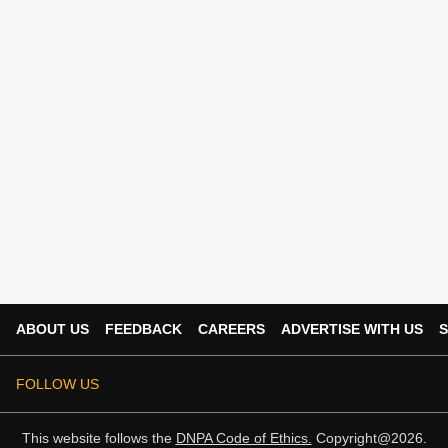
ABOUT US
FEEDBACK
CAREERS
ADVERTISE WITH US
S
FOLLOW US
This website follows the
DNPA Code of Ethics.
Copyright@2026.