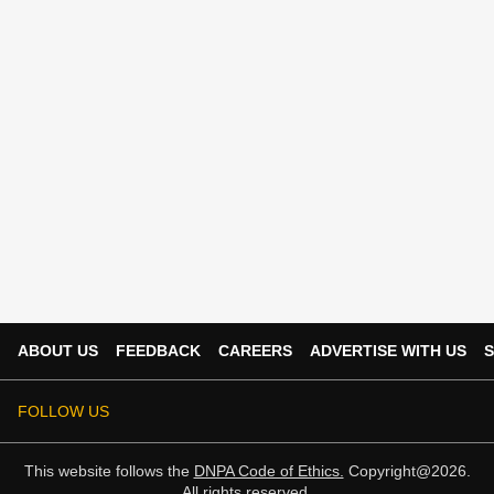
ABOUT US
FEEDBACK
CAREERS
ADVERTISE WITH US
S
FOLLOW US
This website follows the
DNPA Code of Ethics.
Copyright@2026.
All rights reserved.