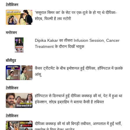
टेलीविजन
'ससुराल सिमर का' के सेट पर एक-दूजे के हो गए थे दीपिका-
शोएब, फिल्मी है लव स्टोरी
मनोरंजन
Dipika Kakar का तीसरा Infusion Session, Cancer
Treatment के दौरान दिखीं भावुक
बॉलीवुड
कैंसर ट्रीटमेंट के बीच इमोशनल हुईं दीपिका, हॉस्पिटल में छलके
आंसू
टेलीविजन
हॉस्पिटल से डिस्चार्ज हुईं दीपिका कक्कड़ की मां, पेट में हुआ था
इंफेक्शन, शोएब इब्राहिम ने बताया कैसी है तबियत
टेलीविजन
दीपिका कक्कड़ की मां की बिगड़ी तबीयत, अस्पताल में हुईं भर्ती,
एक्ट्रेस ने दिया हेल्थ अपडेट