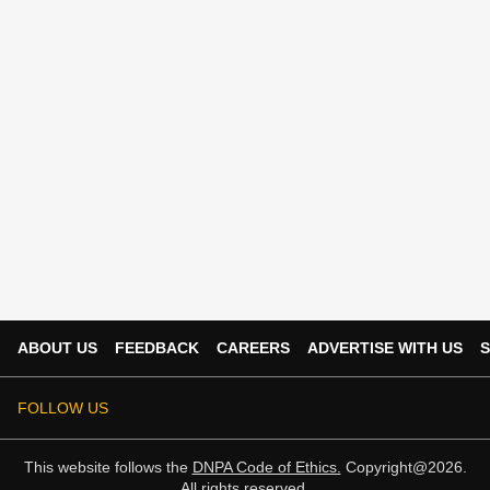
ABOUT US
FEEDBACK
CAREERS
ADVERTISE WITH US
S
FOLLOW US
This website follows the
DNPA Code of Ethics.
Copyright@2026.
All rights reserved.