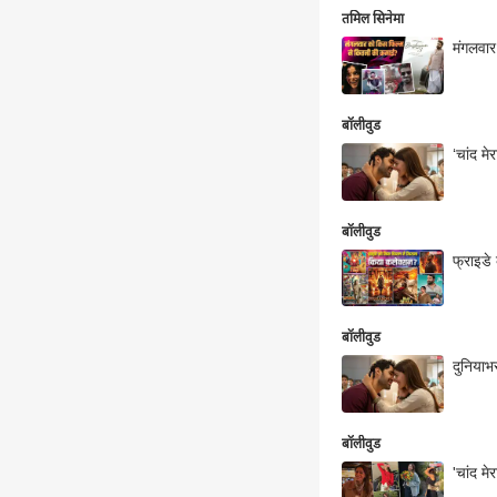
तमिल सिनेमा
मंगलवार
बॉलीवुड
‘चांद मे
बॉलीवुड
फ्राइडे 
बॉलीवुड
दुनियाभर
बॉलीवुड
'चांद मे