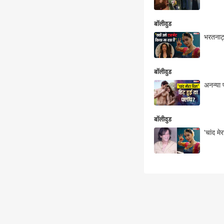
बॉलीवुड
भरतनाट्य
बॉलीवुड
बॉलीवुड
'चांद मे