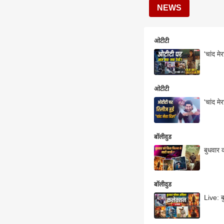
NEWS
ओटीटी
'चांद मे
ओटीटी
'चांद म
बॉलीवुड
बुधवार क
बॉलीवुड
Live: ब