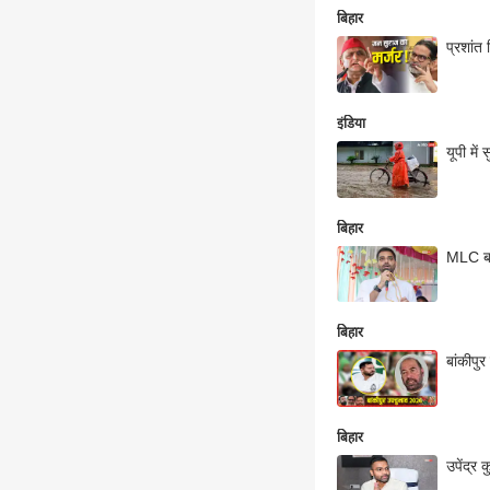
बिहार
प्रशांत
इंडिया
यूपी मे
बिहार
MLC बनन
बिहार
बांकीपुर
बिहार
उपेंद्र