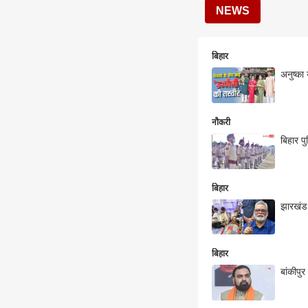
NEWS
बिहार
अनुष्का 
नौकरी
बिहार प
बिहार
झारखंड 
बिहार
बांकीपु