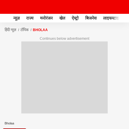
न्यूज़
राज्य
मनोरंजन
खेल
ऐस्ट्रो
बिजनेस
लाइफस्टाइल
हिंदी न्यूज़
टॉपिक
BHOLAA
Continues below advertisement
Bholaa