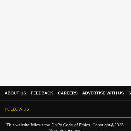
ABOUT US
FEEDBACK
CAREERS
ADVERTISE WITH US
S
FOLLOW US
This website follows the
DNPA Code of Ethics.
Copyright@2026.
All rights reserved.