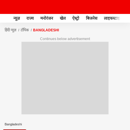
न्यूज़
राज्य
मनोरंजन
खेल
ऐस्ट्रो
बिजनेस
लाइफस्टाइल
हिंदी न्यूज़
टॉपिक
BANGLADESHI
Continues below advertisement
Bangladeshi