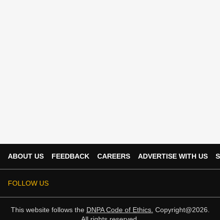
ABOUT US
FEEDBACK
CAREERS
ADVERTISE WITH US
S
FOLLOW US
This website follows the
DNPA Code of Ethics.
Copyright@2026.
All rights reserved.