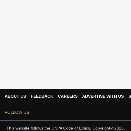
ABOUT US
FEEDBACK
CAREERS
ADVERTISE WITH US
S
FOLLOW US
This website follows the
DNPA Code of Ethics.
Copyright@2026.