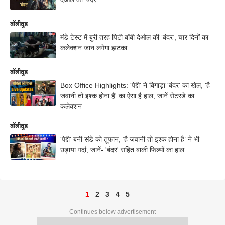
बॉलीवुड
मंडे टेस्ट में बुरी तरह पिटी बॉबी देओल की ‘बंदर’, चार दिनों का
कलेक्शन जान लगेगा झटका
बॉलीवुड
Box Office Highlights: 'पेद्दी' ने बिगाड़ा 'बंदर' का खेल, 'है
जवानी तो इश्क होना है' का ऐसा है हाल, जानें सेटरडे का
कलेक्शन
बॉलीवुड
'पेद्दी' बनी संडे को तूफान, ‘है जवानी तो इश्क होना है’ ने भी
उड़ाया गर्दा, जानें- 'बंदर' सहित बाकी फिल्मों का हाल
1
2
3
4
5
Continues below advertisement