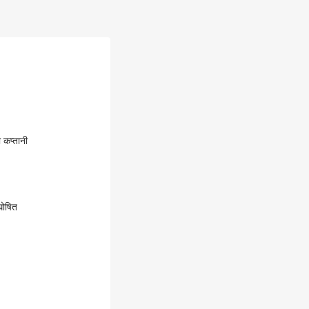
 कप्तानी
घोषित