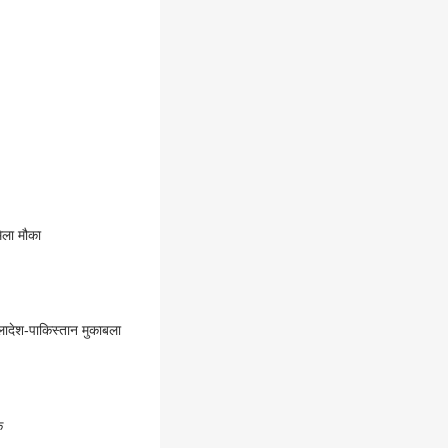
िला मौका
देश-पाकिस्तान मुकाबला
क